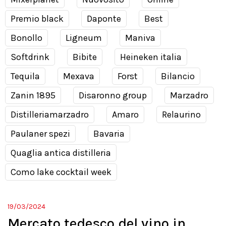
Premio black
Daponte
Best
Bonollo
Ligneum
Maniva
Softdrink
Bibite
Heineken italia
Tequila
Mexava
Forst
Bilancio
Zanin 1895
Disaronno group
Marzadro
Distilleriamarzadro
Amaro
Relaurino
Paulaner spezi
Bavaria
Quaglia antica distilleria
Como lake cocktail week
19/03/2024
Mercato tedesco del vino in