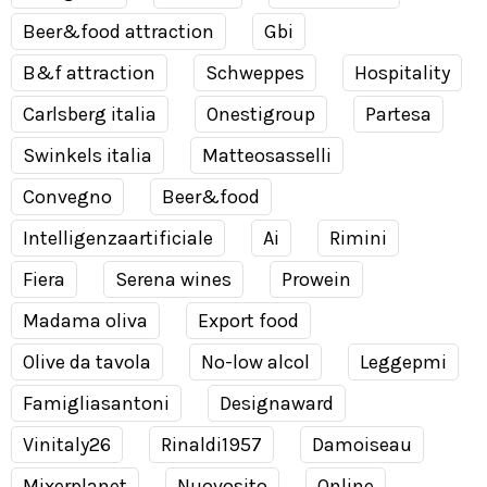
Beer&food attraction
Gbi
B&f attraction
Schweppes
Hospitality
Carlsberg italia
Onestigroup
Partesa
Swinkels italia
Matteosasselli
Convegno
Beer&food
Intelligenzaartificiale
Ai
Rimini
Fiera
Serena wines
Prowein
Madama oliva
Export food
Olive da tavola
No-low alcol
Leggepmi
Famigliasantoni
Designaward
Vinitaly26
Rinaldi1957
Damoiseau
Mixerplanet
Nuovosito
Online