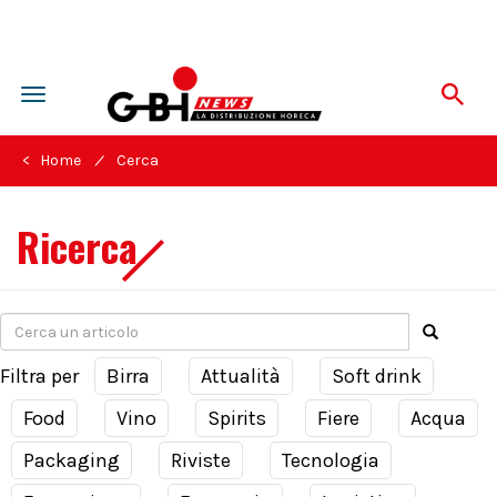
Toggle
navigation
/
< Home
Cerca
Ricerca
Filtra per
Birra
Attualità
Soft drink
Food
Vino
Spirits
Fiere
Acqua
Packaging
Riviste
Tecnologia