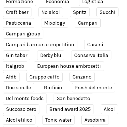
Formazione
Economia
Logistica
Craft beer
No alcol
Spritz
Succhi
Pasticceria
Mixology
Campari
Campari group
Campari barman competition
Casoni
Gin tabar
Derby blu
Conserve italia
Italgrob
European house ambrosetti
Afdb
Gruppo caffo
Cinzano
Due sorelle
Birificio
Fresh del monte
Del monte foods
San benedetto
Succoso zero
Brand award 2025
Alcol
Alcol etilico
Tonic water
Assobirra