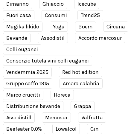
Dimarino
Ghiaccio
Icecube
Fuori casa
Consumi
Trend25
Magika likido
Yoga
Boem
Circana
Bevande
Assodistil
Accordo mercosur
Colli euganei
Consorzio tutela vini colli euganei
Vendemmia 2025
Red hot edition
Gruppo caffo 1915
Amara calabria
Marco crucitti
Horeca
Distribuzione bevande
Grappa
Assodistill
Mercosur
Valfrutta
Beefeater 0.0%
Lowalcol
Gin