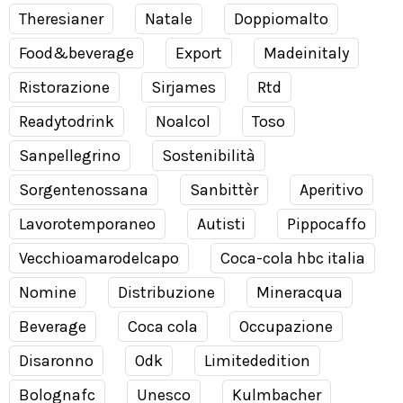
Theresianer
Natale
Doppiomalto
Food&beverage
Export
Madeinitaly
Ristorazione
Sirjames
Rtd
Readytodrink
Noalcol
Toso
Sanpellegrino
Sostenibilità
Sorgentenossana
Sanbittèr
Aperitivo
Lavorotemporaneo
Autisti
Pippocaffo
Vecchioamarodelcapo
Coca-cola hbc italia
Nomine
Distribuzione
Mineracqua
Beverage
Coca cola
Occupazione
Disaronno
Odk
Limitededition
Bolognafc
Unesco
Kulmbacher