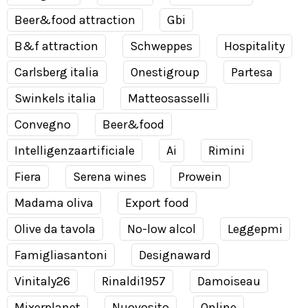
Beer&food attraction
Gbi
B&f attraction
Schweppes
Hospitality
Carlsberg italia
Onestigroup
Partesa
Swinkels italia
Matteosasselli
Convegno
Beer&food
Intelligenzaartificiale
Ai
Rimini
Fiera
Serena wines
Prowein
Madama oliva
Export food
Olive da tavola
No-low alcol
Leggepmi
Famigliasantoni
Designaward
Vinitaly26
Rinaldi1957
Damoiseau
Mixerplanet
Nuovosito
Online