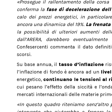
«Prosegue il rallentamento della corsa d
conferma la
fase di decelerazione dell
calo dei prezzi energetici, in particol
ancora una dinamica del 19%.
La frenata
la possibilità di ulteriori aumenti del
dall’ARERA, darebbero eventualment
Confesercenti commenta il dato definit
scorsi.
Su base annua, il
tasso d’inflazione
ris
l’inflazione di fondo è ancora ad un
live
energetico,
continuano le tensioni al r
cui pesano l’effetto della siccità e l’ond
mercati internazionali delle materie prime
«In questo quadro riteniamo senz’altro p
intervento che aiuterebbe a frenare la