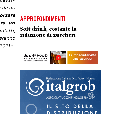
o da un
forzare
APPROFONDIMENTI
ora un
Soft drink, costante la
nfatti,
riduzione di zuccheri
veranno
2021».