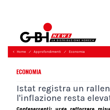
/
/
< Home
Approfondimenti
Economia
ECONOMIA
Istat registra un rall
l'inflazione resta eleva
Confesercenti: urge rafforzare misu