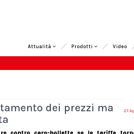
Attualità
Prodotti
Video
entamento dei prezzi ma
27 Ap
ta
re contro caro-bollette se le tariffe tor