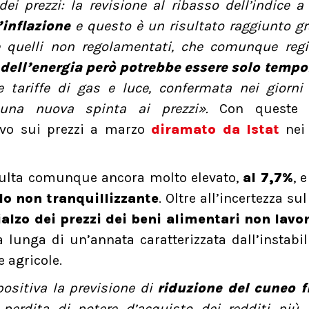
ei prezzi: la revisione al ribasso dell’indice 
’inflazione
e questo è un risultato raggiunto gr
are quelli non regolamentati, che comunque reg
 dell’energia però potrebbe essere solo temp
le tariffe di gas e luce, confermata nei giorni
e una nuova spinta ai prezzi».
Con queste 
ivo sui prezzi a marzo
diramato da Istat
nei 
ulta comunque ancora molto elevato,
al 7,7%
, 
llo non tranquillizzante
. Oltre all’incertezza sul
ialzo dei prezzi dei beni alimentari non lavor
a lunga di un’annata caratterizzata dall’instabil
 agricole.
ositiva la previsione di
riduzione del cuneo f
 perdita di potere d’acquisto dei redditi più 