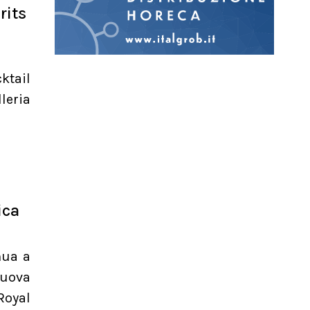
rits
ktail
leria
ica
nua a
nuova
Royal