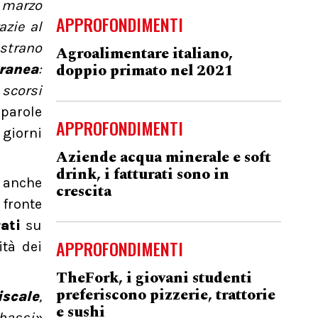
a marzo
APPROFONDIMENTI
azie al
istrano
Agroalimentare italiano,
doppio primato nel 2021
oranea
:
 scorsi
parole
APPROFONDIMENTI
giorni
Aziende acqua minerale e soft
drink, i fatturati sono in
e anche
crescita
 fronte
ati
su
APPROFONDIMENTI
ità dei
TheFork, i giovani studenti
preferiscono pizzerie, trattorie
iscale
,
e sushi
bassi»