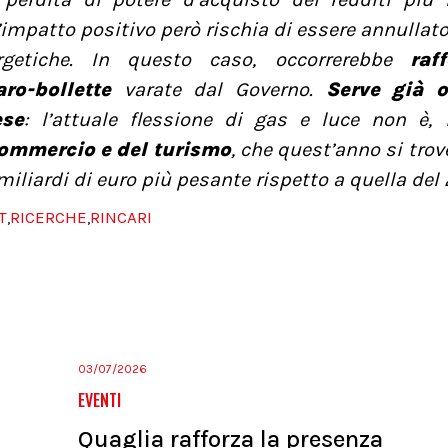
’impatto positivo però rischia di essere annullat
ergetiche. In questo caso, occorrerebbe
raf
ro-bollette
varate dal Governo.
Serve già 
ese
: l’attuale flessione di gas e luce non è, i
 commercio e del turismo
, che quest’anno si tro
iliardi di euro più pesante rispetto a quella del 
T
RICERCHE
RINCARI
,
,
03/07/2026
EVENTI
Quaglia rafforza la presenza