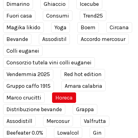
Dimarino
Ghiaccio
Icecube
Fuori casa
Consumi
Trend25
Magika likido
Yoga
Boem
Circana
Bevande
Assodistil
Accordo mercosur
Colli euganei
Consorzio tutela vini colli euganei
Vendemmia 2025
Red hot edition
Gruppo caffo 1915
Amara calabria
Marco crucitti
Horeca
Distribuzione bevande
Grappa
Assodistill
Mercosur
Valfrutta
Beefeater 0.0%
Lowalcol
Gin