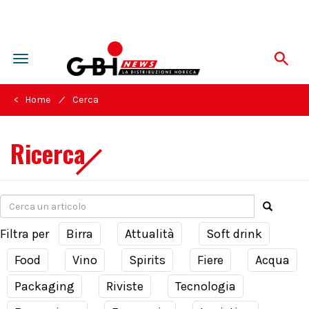
Toggle
navigation
/
< Home
Cerca
Ricerca
Filtra per
Birra
Attualità
Soft drink
Food
Vino
Spirits
Fiere
Acqua
Packaging
Riviste
Tecnologia