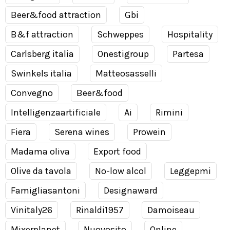
Beer&food attraction
Gbi
B&f attraction
Schweppes
Hospitality
Carlsberg italia
Onestigroup
Partesa
Swinkels italia
Matteosasselli
Convegno
Beer&food
Intelligenzaartificiale
Ai
Rimini
Fiera
Serena wines
Prowein
Madama oliva
Export food
Olive da tavola
No-low alcol
Leggepmi
Famigliasantoni
Designaward
Vinitaly26
Rinaldi1957
Damoiseau
Mixerplanet
Nuovosito
Online