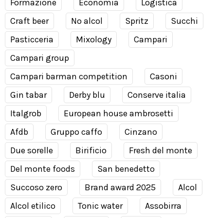
Formazione
Economia
Logistica
Craft beer
No alcol
Spritz
Succhi
Pasticceria
Mixology
Campari
Campari group
Campari barman competition
Casoni
Gin tabar
Derby blu
Conserve italia
Italgrob
European house ambrosetti
Afdb
Gruppo caffo
Cinzano
Due sorelle
Birificio
Fresh del monte
Del monte foods
San benedetto
Succoso zero
Brand award 2025
Alcol
Alcol etilico
Tonic water
Assobirra