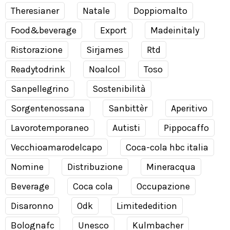
Theresianer
Natale
Doppiomalto
Food&beverage
Export
Madeinitaly
Ristorazione
Sirjames
Rtd
Readytodrink
Noalcol
Toso
Sanpellegrino
Sostenibilità
Sorgentenossana
Sanbittèr
Aperitivo
Lavorotemporaneo
Autisti
Pippocaffo
Vecchioamarodelcapo
Coca-cola hbc italia
Nomine
Distribuzione
Mineracqua
Beverage
Coca cola
Occupazione
Disaronno
Odk
Limitededition
Bolognafc
Unesco
Kulmbacher