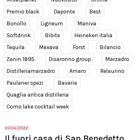
Premio black
Daponte
Best
Bonollo
Ligneum
Maniva
Softdrink
Bibite
Heineken italia
Tequila
Mexava
Forst
Bilancio
Zanin 1895
Disaronno group
Marzadro
Distilleriamarzadro
Amaro
Relaurino
Paulaner spezi
Bavaria
Quaglia antica distilleria
Como lake cocktail week
01/04/2022
Il fuori casa di San Benedetto