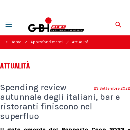
Toggle
navigation
/
/
< Home
Approfondimenti
Attualità
ATTUALITÀ
Spending review
23 Settembre 2022
autunnale degli italiani, bar e
ristoranti finiscono nel
superfluo
Il dato emerge dal Rapporto Coop 2022 -