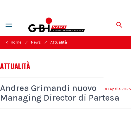
Toggle
navigation
/
/
< Home
News
Attualità
ATTUALITÀ
Andrea Grimandi nuovo
30 Aprile 2025
Managing Director di Partesa