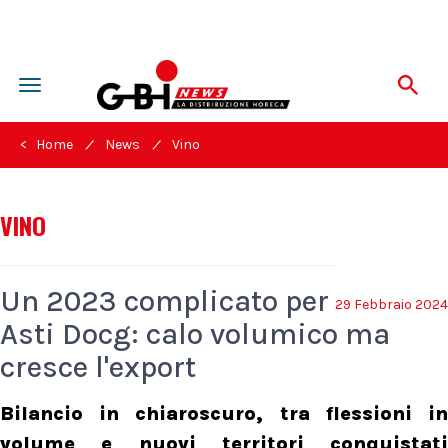
Toggle
navigation
/
/
< Home
News
Vino
VINO
Un 2023 complicato per
29 Febbraio 2024
Asti Docg: calo volumico ma
cresce l'export
Bilancio in chiaroscuro, tra flessioni in
volume e nuovi territori conquistati