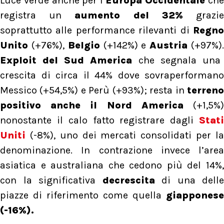
Luce verde anche per l’
Europa Occidentale
ch
registra un
aumento del 32%
grazi
soprattutto alle performance rilevanti di
Regno
Unito
(+76%),
Belgio
(+142%) e
Austria
(+97%)
Exploit del Sud America
che segnala una
crescita di circa il 44% dove sovraperformano
Messico (+54,5%) e Perù (+93%); resta in
terreno
positivo anche il Nord America
(+1,5%
nonostante il calo fatto registrare dagli
Stati
Uniti
(-8%), uno dei mercati consolidati per la
denominazione. In contrazione invece l’area
asiatica e australiana che cedono più del 14%,
con la significativa
decrescita
di una delle
piazze di riferimento come quella
giapponese
(-16%).