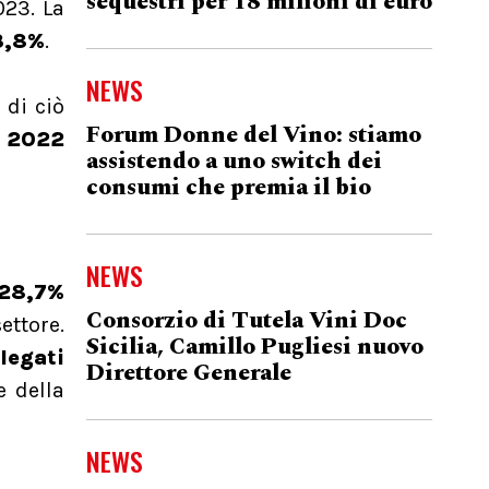
sequestri per 18 milioni di euro
023. La
3,8%
.
NEWS
 di ciò
Forum Donne del Vino: stiamo
l 2022
assistendo a uno switch dei
consumi che premia il bio
NEWS
 28,7%
Consorzio di Tutela Vini Doc
ettore.
Sicilia, Camillo Pugliesi nuovo
legati
Direttore Generale
e della
NEWS