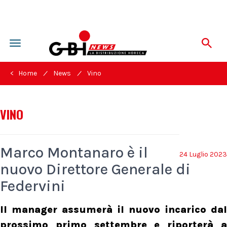
Toggle
navigation
/
/
< Home
News
Vino
VINO
Marco Montanaro è il
24 Luglio 2023
nuovo Direttore Generale di
Federvini
Il manager assumerà il nuovo incarico dal
prossimo primo settembre e riporterà a