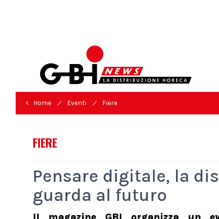
/
/
< Home
Eventi
Fiere
FIERE
Pensare digitale, la d
guarda al futuro
Il magazine GBI organizza un eve