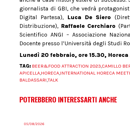
giornalista di GBI, che vedrà protagonis
Digital Partesa),
Luca De Siero
(Diret
Distribuzione),
Raffaele Cerchiaro
(Par
Scientifico ANGI – Associazione Naziona
Docente presso l’Università degli Studi R
Lunedì 20 febbraio, ore 15.30, Horeca
TAG:
BEER&FOOD ATTRACTION 2023
CAMILLO BE
,
APICELLA
HORECA
INTERNATIONAL HORECA MEET
,
,
BALDASSARI
TALK
,
POTREBBERO INTERESSARTI ANCHE
05/08/2026