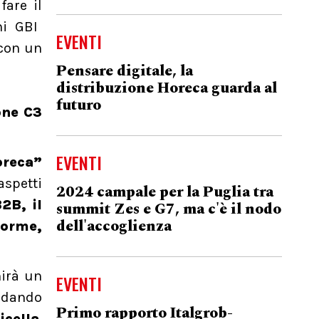
fare il
ni GBI
EVENTI
 con un
Pensare digitale, la
distribuzione Horeca guarda al
futuro
one C3
EVENTI
oreca”
aspetti
2024 campale per la Puglia tra
2B, il
summit Zes e G7, ma c'è il nodo
dell'accoglienza
forme,
nirà un
EVENTI
rdando
Primo rapporto Italgrob-
cella
,