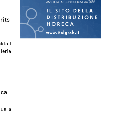
rits
ktail
leria
ica
nua a