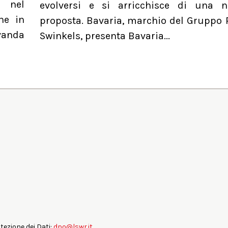
a nel
evolversi e si arricchisce di una 
he in
proposta. Bavaria, marchio del Gruppo 
evanda
Swinkels, presenta Bavaria...
otezione dei Dati:
dpo@lswr.it