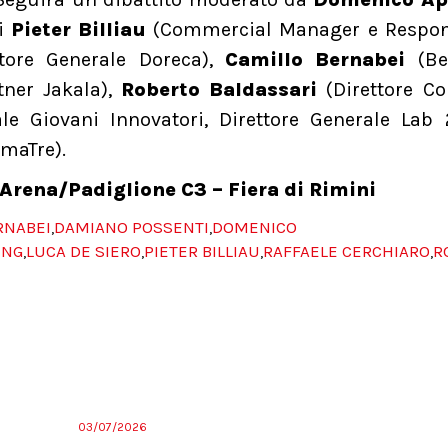
ti
Pieter Billiau
(Commercial Manager e Respon
tore Generale Doreca),
Camillo Bernabei
(Be
tner Jakala),
Roberto Baldassari
(Direttore Co
le Giovani Innovatori, Direttore Generale Lab 
omaTre).
 Arena/Padiglione C3 – Fiera di Rimini
RNABEI
DAMIANO POSSENTI
DOMENICO
,
,
ING
LUCA DE SIERO
PIETER BILLIAU
RAFFAELE CERCHIARO
R
,
,
,
,
03/07/2026