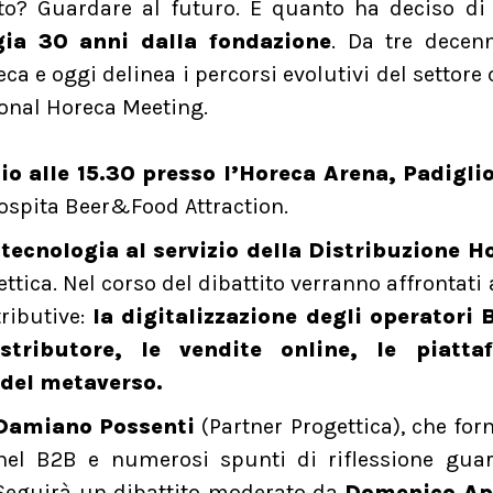
to? Guardare al futuro. È quanto ha deciso di 
gia 30 anni dalla fondazione
. Da tre decen
eca e oggi delinea i percorsi evolutivi del settore
tional Horeca Meeting.
o alle 15.30 presso l’Horeca Arena, Padigli
i ospita Beer&Food Attraction.
 tecnologia al servizio della Distribuzione H
ttica. Nel corso del dibattito verranno affrontati 
ributive:
la digitalizzazione degli operatori B
tributore, le vendite online, le piatta
a del metaverso.
Damiano Possenti
(Partner Progettica), che for
 nel B2B e numerosi spunti di riflessione gua
 Seguirà un dibattito moderato da
Domenico Api