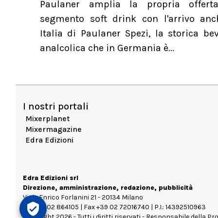
Paulaner amplia la propria offert
segmento soft drink con l'arrivo anc
Italia di Paulaner Spezi, la storica b
analcolica che in Germania è...
I nostri portali
Mixerplanet
Mixermagazine
Edra Edizioni
Edra Edizioni srl
Direzione, amministrazione, redazione, pubblicità
Viale Enrico Forlanini 21 - 20134 Milano
Tel. +39 02 864105 | Fax +39 02 72016740 | P.I.: 14392510963
Copyright 2026 - Tutti i diritti riservati - Responsabile della Pr