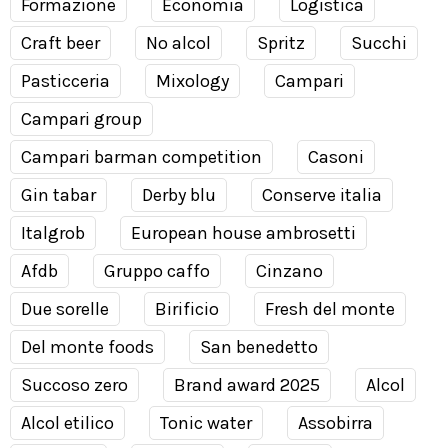
Formazione
Economia
Logistica
Craft beer
No alcol
Spritz
Succhi
Pasticceria
Mixology
Campari
Campari group
Campari barman competition
Casoni
Gin tabar
Derby blu
Conserve italia
Italgrob
European house ambrosetti
Afdb
Gruppo caffo
Cinzano
Due sorelle
Birificio
Fresh del monte
Del monte foods
San benedetto
Succoso zero
Brand award 2025
Alcol
Alcol etilico
Tonic water
Assobirra