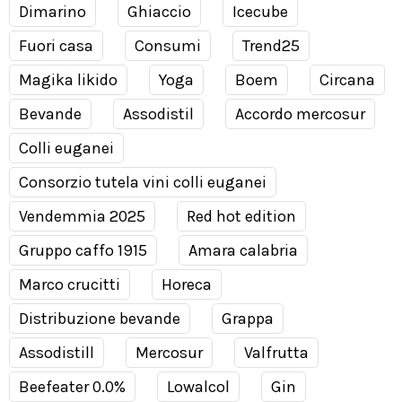
Dimarino
Ghiaccio
Icecube
Fuori casa
Consumi
Trend25
Magika likido
Yoga
Boem
Circana
Bevande
Assodistil
Accordo mercosur
Colli euganei
Consorzio tutela vini colli euganei
Vendemmia 2025
Red hot edition
Gruppo caffo 1915
Amara calabria
Marco crucitti
Horeca
Distribuzione bevande
Grappa
Assodistill
Mercosur
Valfrutta
Beefeater 0.0%
Lowalcol
Gin