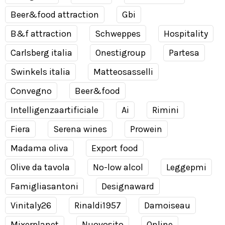
Beer&food attraction
Gbi
B&f attraction
Schweppes
Hospitality
Carlsberg italia
Onestigroup
Partesa
Swinkels italia
Matteosasselli
Convegno
Beer&food
Intelligenzaartificiale
Ai
Rimini
Fiera
Serena wines
Prowein
Madama oliva
Export food
Olive da tavola
No-low alcol
Leggepmi
Famigliasantoni
Designaward
Vinitaly26
Rinaldi1957
Damoiseau
Mixerplanet
Nuovosito
Online