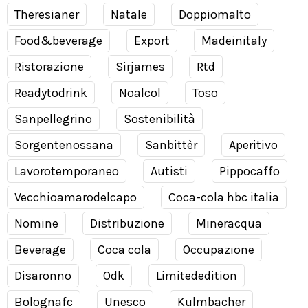
Theresianer
Natale
Doppiomalto
Food&beverage
Export
Madeinitaly
Ristorazione
Sirjames
Rtd
Readytodrink
Noalcol
Toso
Sanpellegrino
Sostenibilità
Sorgentenossana
Sanbittèr
Aperitivo
Lavorotemporaneo
Autisti
Pippocaffo
Vecchioamarodelcapo
Coca-cola hbc italia
Nomine
Distribuzione
Mineracqua
Beverage
Coca cola
Occupazione
Disaronno
Odk
Limitededition
Bolognafc
Unesco
Kulmbacher