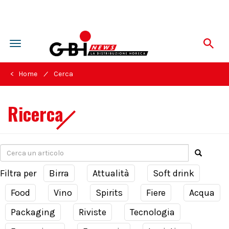
Toggle
navigation
/
< Home
Cerca
Ricerca
Filtra per
Birra
Attualità
Soft drink
Food
Vino
Spirits
Fiere
Acqua
Packaging
Riviste
Tecnologia