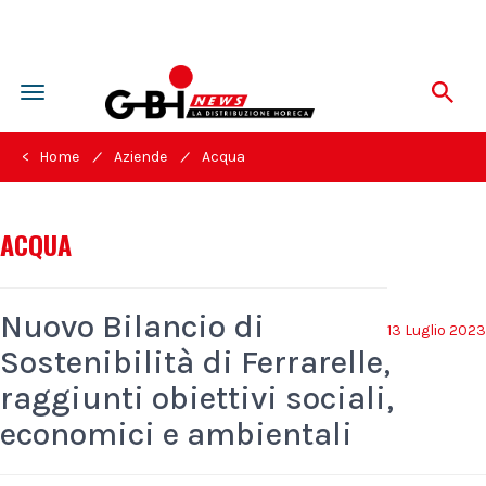
Toggle
navigation
/
/
< Home
Aziende
Acqua
ACQUA
Nuovo Bilancio di
13 Luglio 2023
Sostenibilità di Ferrarelle,
raggiunti obiettivi sociali,
economici e ambientali