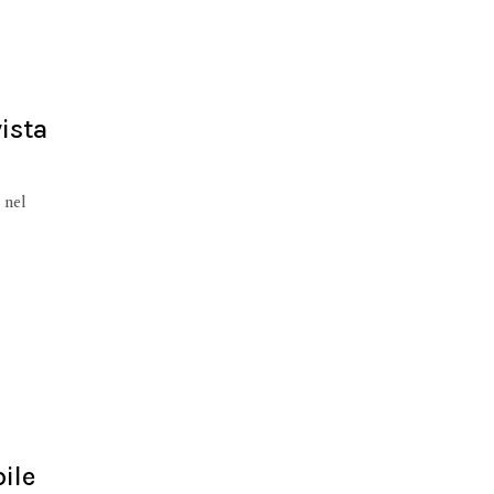
ista
 nel
bile