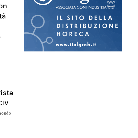
con
tà
o
ista
CIV
 mondo