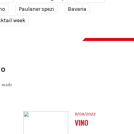
no
Paulaner spezi
Bavaria
ktail week
io
io made
11/04/2022
VINO