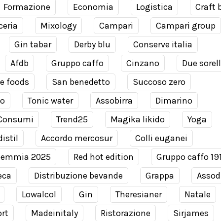
Formazione
Economia
Logistica
Craft 
ceria
Mixology
Campari
Campari group
Gin tabar
Derby blu
Conserve italia
Afdb
Gruppo caffo
Cinzano
Due sorel
e foods
San benedetto
Succoso zero
co
Tonic water
Assobirra
Dimarino
Consumi
Trend25
Magika likido
Yoga
istil
Accordo mercosur
Colli euganei
demmia 2025
Red hot edition
Gruppo caffo 19
eca
Distribuzione bevande
Grappa
Assodi
Lowalcol
Gin
Theresianer
Natale
rt
Madeinitaly
Ristorazione
Sirjames