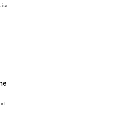
cita
ne
 al