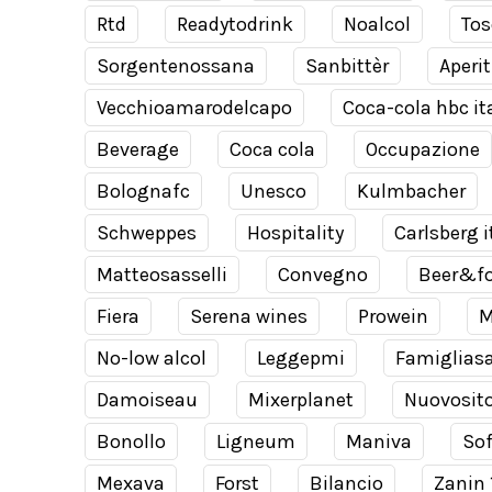
Rtd
Readytodrink
Noalcol
Tos
Sorgentenossana
Sanbittèr
Aperit
Vecchioamarodelcapo
Coca-cola hbc it
Beverage
Coca cola
Occupazione
Bolognafc
Unesco
Kulmbacher
Schweppes
Hospitality
Carlsberg i
Matteosasselli
Convegno
Beer&f
Fiera
Serena wines
Prowein
M
No-low alcol
Leggepmi
Famiglias
Damoiseau
Mixerplanet
Nuovosit
Bonollo
Ligneum
Maniva
Sof
Mexava
Forst
Bilancio
Zanin