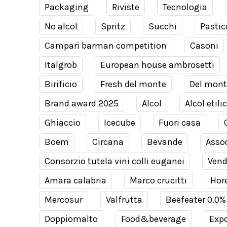
Packaging
Riviste
Tecnologia
No alcol
Spritz
Succhi
Pastic
Campari barman competition
Casoni
Italgrob
European house ambrosetti
Birificio
Fresh del monte
Del mont
Brand award 2025
Alcol
Alcol etili
Ghiaccio
Icecube
Fuori casa
Boem
Circana
Bevande
Assod
Consorzio tutela vini colli euganei
Ven
Amara calabria
Marco crucitti
Hor
Mercosur
Valfrutta
Beefeater 0.0%
Doppiomalto
Food&beverage
Expo