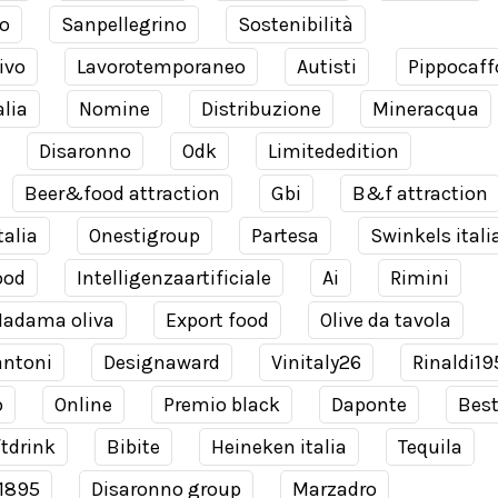
o
Sanpellegrino
Sostenibilità
ivo
Lavorotemporaneo
Autisti
Pippocaff
alia
Nomine
Distribuzione
Mineracqua
Disaronno
Odk
Limitededition
Beer&food attraction
Gbi
B&f attraction
talia
Onestigroup
Partesa
Swinkels itali
ood
Intelligenzaartificiale
Ai
Rimini
adama oliva
Export food
Olive da tavola
antoni
Designaward
Vinitaly26
Rinaldi19
o
Online
Premio black
Daponte
Bes
tdrink
Bibite
Heineken italia
Tequila
 1895
Disaronno group
Marzadro