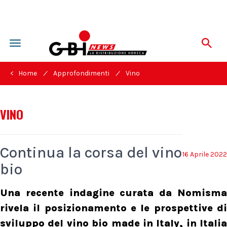
Toggle
navigation
/
/
< Home
Approfondimenti
Vino
VINO
Continua la corsa del vino
16 Aprile 2022
bio
Una recente indagine curata da Nomisma
rivela il posizionamento e le prospettive di
sviluppo del vino bio made in Italy, in Italia