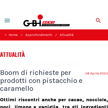
Toggle
navigation
/
/
< Home
Approfondimenti
Attualità
ATTUALITÀ
Boom di richieste per
06 Aprile 2023
prodotti con pistacchio e
caramello
Ottimi riscontri anche per cacao, nocciole,
noci, limone e vaniglia, tra gli ingredienti