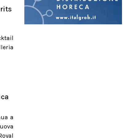
rits
ktail
leria
ica
nua a
nuova
Royal