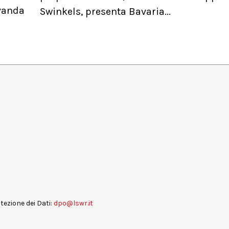
evanda
Swinkels, presenta Bavaria...
otezione dei Dati:
dpo@lswr.it