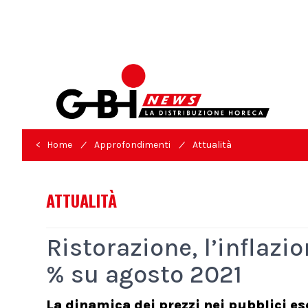
/
/
< Home
Approfondimenti
Attualità
ATTUALITÀ
Ristorazione, l’inflazi
% su agosto 2021
La dinamica dei prezzi nei pubblici es