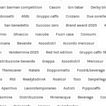
ari barman competition
Casoni
Gin tabar
Derby bl
brosetti
Afdb
Gruppo caffo
Cinzano
Due sorelle
San benedetto
Succoso zero
Brand award 2025
A
rino
Ghiaccio
Icecube
Fuori casa
Consumi
ircana
Bevande
Assodistil
Accordo mercosur
i
Vendemmia 2025
Red hot edition
Gruppo caffo 1
stribuzione bevande
Grappa
Assodistill
Mercosur
Theresianer
Natale
Doppiomalto
Food&beverage
es
Rtd
Readytodrink
Noalcol
Toso
Sanpelleg
Aperitivo
Lavorotemporaneo
Autisti
Pippocaffo
Nomine
Distribuzione
Mineracqua
Beverage
Coc