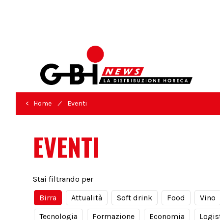
/
< Home
Eventi
EVENTI
Stai filtrando per
Birra
Attualità
Soft drink
Food
Vino
Tecnologia
Formazione
Economia
Logis