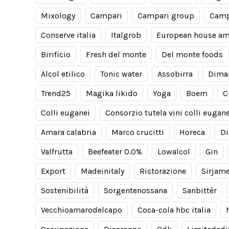
Mixology
Campari
Campari group
Camp
Conserve italia
Italgrob
European house am
Birificio
Fresh del monte
Del monte foods
Alcol etilico
Tonic water
Assobirra
Dima
Trend25
Magika likido
Yoga
Boem
C
Colli euganei
Consorzio tutela vini colli eugane
Amara calabria
Marco crucitti
Horeca
Di
Valfrutta
Beefeater 0.0%
Lowalcol
Gin
Export
Madeinitaly
Ristorazione
Sirjam
Sostenibilità
Sorgentenossana
Sanbittèr
Vecchioamarodelcapo
Coca-cola hbc italia