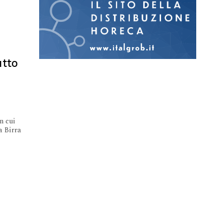
utto
a
n cui
a Birra