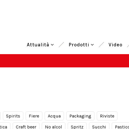
Attualità
Prodotti
Video
Spirits
Fiere
Acqua
Packaging
Riviste
tica
Craft beer
No alcol
Spritz
Succhi
Pastic