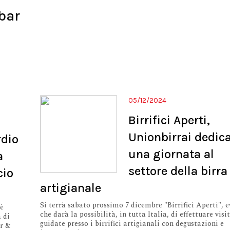
bar
05/12/2024
Birrifici Aperti,
Unionbirrai dedic
rdio
una giornata al
a
settore della birra
cio
artigianale
Si terrà sabato prossimo 7 dicembre "Birrifici Aperti", 
 è
che darà la possibilità, in tutta Italia, di effettuare visi
 di
guidate presso i birrifici artigianali con degustazioni e
er &