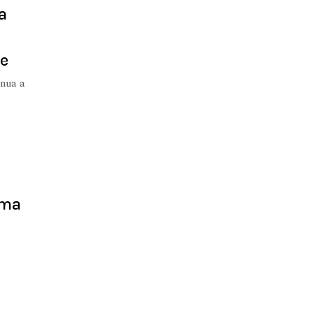
a
ne
inua a
oma