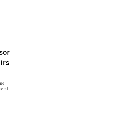
sor
irs
one
ie al