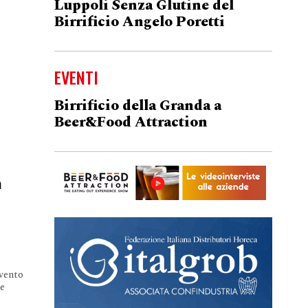
Luppoli Senza Glutine del
Birrificio Angelo Poretti
EVENTI
Birrificio della Granda a
Beer&Food Attraction
a
evento
te