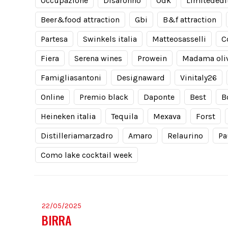
Occupazione
Disaronno
Odk
Limitededi
Beer&food attraction
Gbi
B&f attraction
Partesa
Swinkels italia
Matteosasselli
C
Fiera
Serena wines
Prowein
Madama oli
Famigliasantoni
Designaward
Vinitaly26
Online
Premio black
Daponte
Best
B
Heineken italia
Tequila
Mexava
Forst
Distilleriamarzadro
Amaro
Relaurino
Pa
Como lake cocktail week
22/05/2025
BIRRA