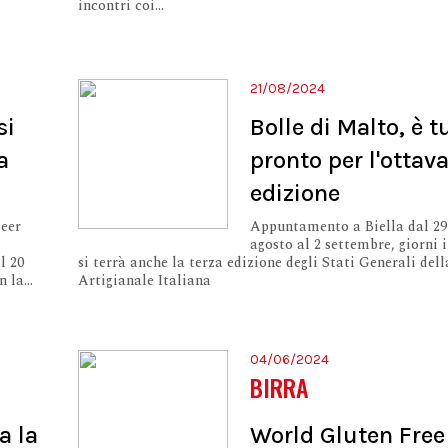
incontri coi...
21/08/2024
si
Bolle di Malto, è t
a
pronto per l'ottav
edizione
Beer
Appuntamento a Biella dal 29
agosto al 2 settembre, giorni i
l 20
si terrà anche la terza edizione degli Stati Generali dell
 la...
Artigianale Italiana
04/06/2024
BIRRA
a la
World Gluten Free