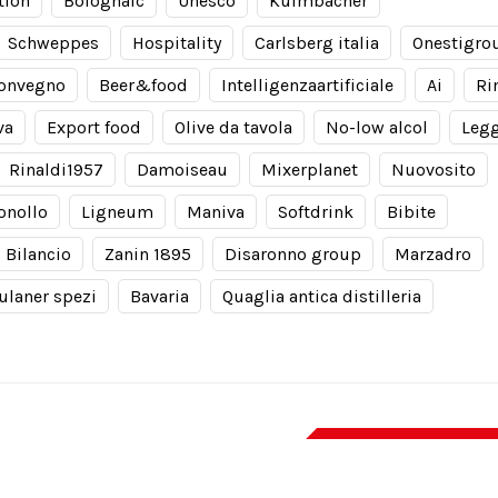
tion
Bolognafc
Unesco
Kulmbacher
Schweppes
Hospitality
Carlsberg italia
Onestigro
onvegno
Beer&food
Intelligenzaartificiale
Ai
Ri
va
Export food
Olive da tavola
No-low alcol
Leg
Rinaldi1957
Damoiseau
Mixerplanet
Nuovosito
onollo
Ligneum
Maniva
Softdrink
Bibite
Bilancio
Zanin 1895
Disaronno group
Marzadro
ulaner spezi
Bavaria
Quaglia antica distilleria