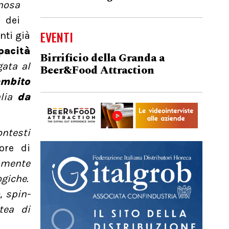
inosa
e dei
EVENTI
nti già
pacità
Birrificio della Granda a
gata al
Beer&Food Attraction
mbito
lia
da
ntesti
tore di
amente
ogiche.
, spin-
tea di