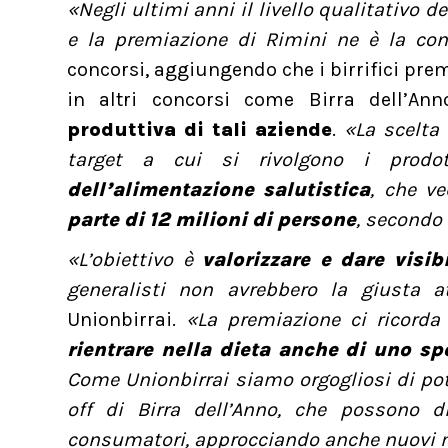
«Negli ultimi anni il livello qualitativo d
e la premiazione di Rimini ne è la c
concorsi, aggiungendo che i birrifici prem
in altri concorsi come Birra dell’An
produttiva di tali aziende
.
«La scelta 
target a cui si rivolgono i prodo
dell’alimentazione salutistica
, che ve
parte di 12 milioni di persone
, secondo
«L’obiettivo è
valorizzare e dare visib
generalisti non avrebbero la giusta 
Unionbirrai.
«La premiazione ci ricord
rientrare nella dieta anche di uno sp
Come Unionbirrai siamo orgogliosi di pot
off di Birra dell’Anno, che possono di
consumatori, approcciando anche nuovi me