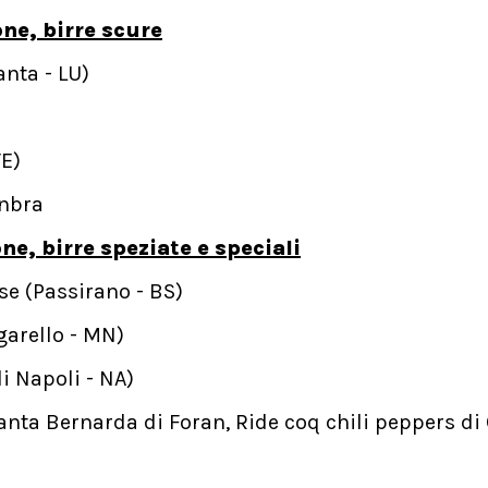
ne, birre scure
anta - LU)
TE)
Anbra
ne, birre speziate e speciali
nse (Passirano - BS)
garello - MN)
i Napoli - NA)
nta Bernarda di Foran, Ride coq chili peppers di 