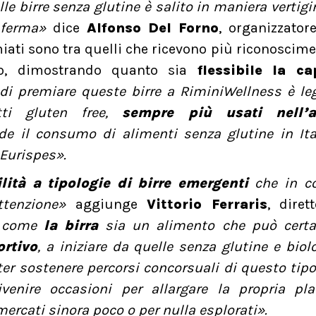
elle birre senza glutine è salito in maniera vertig
onferma»
dice
Alfonso Del Forno
, organizzator
iati sono tra quelli che ricevono più riconoscime
no, dimostrando quanto sia
flessibile la ca
di premiare queste birre a RiminiWellness è le
tti gluten free,
sempre più usati nell’a
de il consumo di alimenti senza glutine in Ita
 Eurispes».
ilità a tipologie di birre emergenti
che in co
attenzione»
aggiunge
Vittorio Ferraris
, diret
a come
la birra
sia un alimento che può cert
ortivo
, a iniziare da quelle senza glutine e biol
er sostenere percorsi concorsuali di questo tipo
venire occasioni per allargare la propria pla
rcati sinora poco o per nulla esplorati».