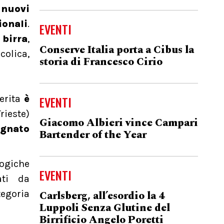
 nuovi
ionali
.
EVENTI
 birra
,
Conserve Italia porta a Cibus la
olica,
storia di Francesco Cirio
EVENTI
erita
è
rieste)
Giacomo Albieri vince Campari
egnato
Bartender of the Year
logiche
EVENTI
ati da
Carlsberg, all’esordio la 4
tegoria
Luppoli Senza Glutine del
Birrificio Angelo Poretti