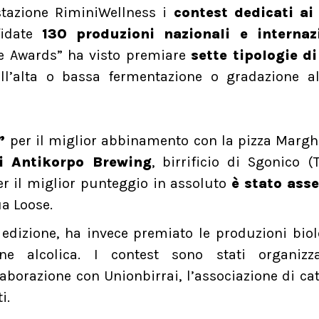
stazione RiminiWellness i
contest dedicati ai
fidate
130 produzioni nazionali e internaz
ee Awards” ha visto premiare
sette tipologie di
ll’alta o bassa fermentazione o gradazione alc
”
per il miglior abbinamento con la pizza Margh
i Antikorpo Brewing
, birrificio di Sgonico (T
r il miglior punteggio in assoluto
è stato ass
ua Loose.
 edizione, ha invece premiato le produzioni bio
ne alcolica. I contest sono stati organizz
llaborazione con Unionbirrai, l’associazione di ca
i.