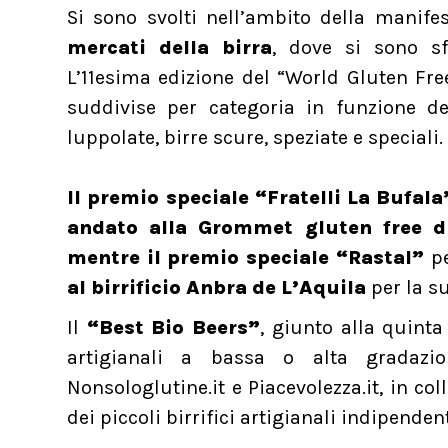
Si sono svolti nell’ambito della manife
mercati della birra
, dove si sono s
L’11esima edizione del “World Gluten Fr
suddivise per categoria in funzione de
luppolate, birre scure, speziate e speciali.
Il premio speciale “Fratelli La Bufala
andato alla Grommet gluten free d
mentre il premio speciale “Rastal”
pe
al birrificio Anbra de L’Aquila
per la s
Il
“Best Bio Beers”
, giunto alla quinta
artigianali a bassa o alta gradazio
Nonsologlutine.it e Piacevolezza.it, in co
dei piccoli birrifici artigianali indipendent