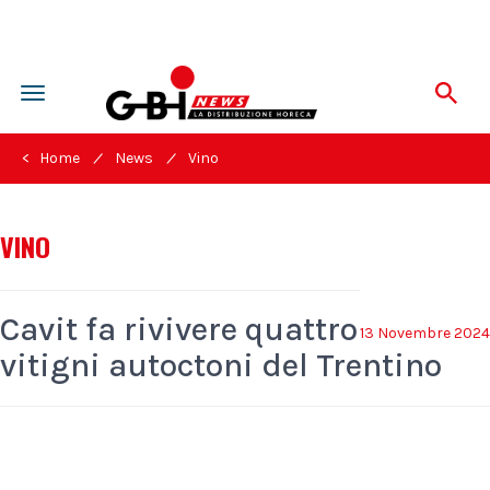
Toggle
navigation
/
/
< Home
News
Vino
VINO
Cavit fa rivivere quattro
13 Novembre 2024
vitigni autoctoni del Trentino