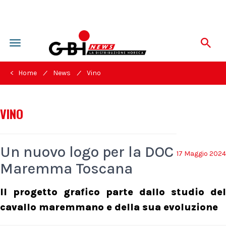
Toggle
navigation
/
/
< Home
News
Vino
VINO
Un nuovo logo per la DOC
17 Maggio 2024
Maremma Toscana
Il progetto grafico parte dallo studio del
cavallo maremmano e della sua evoluzione