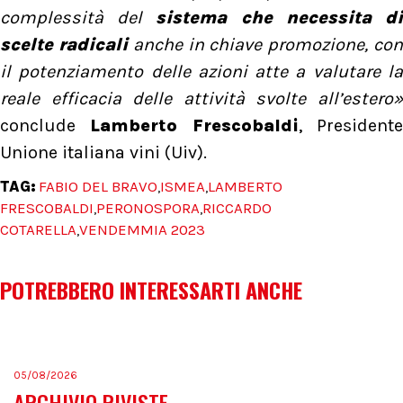
complessità del
sistema che necessita d
scelte radicali
anche in chiave promozione, co
il potenziamento delle azioni atte a valutare la
reale efficacia delle attività svolte all’estero»
conclude
Lamberto Frescobaldi
, President
Unione italiana vini (Uiv).
TAG:
FABIO DEL BRAVO
ISMEA
LAMBERTO
,
,
FRESCOBALDI
PERONOSPORA
RICCARDO
,
,
COTARELLA
VENDEMMIA 2023
,
POTREBBERO INTERESSARTI ANCHE
05/08/2026
ARCHIVIO RIVISTE