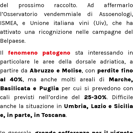
del prossimo raccolto. Ad affermarlo
l’Osservatorio vendemmiale di Assoenologi,
ISMEA, e Unione italiana vini (Uiv), che ha
attivato una ricognizione nelle campagne del
Belpaese.
Il
fenomeno patogeno
sta interessando i
particolare le aree della dorsale adriatica, a
partire da
Abruzzo e Molise
, con
perdite fin
al 40%
, ma anche molti areali di
Marche
Basilicata e Puglia
per cui si prevedono co
cali previsti nell’ordine del
25-30%
. Difficil
anche la situazione in
Umbria, Lazio e Sicili
e, in parte, in Toscana
.
In generale,
grande sofferenza per il vigneto