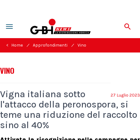
Toggle
navigation
/
/
< Home
Approfondimenti
Vino
VINO
Vigna italiana sotto
27 Luglio 2023
l'attacco della peronospora, si
teme una riduzione del raccolto
sino al 40%
Attivata la ricognizione nelle campagne per