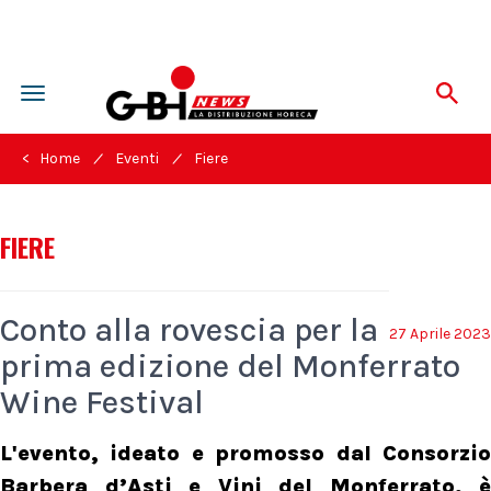
Toggle
navigation
/
/
< Home
Eventi
Fiere
FIERE
Conto alla rovescia per la
27 Aprile 2023
prima edizione del Monferrato
Wine Festival
L'evento, ideato e promosso dal Consorzio
Barbera d’Asti e Vini del Monferrato, è