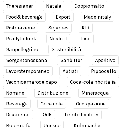
Theresianer
Natale
Doppiomalto
Food&beverage
Export
Madeinitaly
Ristorazione
Sirjames
Rtd
Readytodrink
Noalcol
Toso
Sanpellegrino
Sostenibilità
Sorgentenossana
Sanbittèr
Aperitivo
Lavorotemporaneo
Autisti
Pippocaffo
Vecchioamarodelcapo
Coca-cola hbc italia
Nomine
Distribuzione
Mineracqua
Beverage
Coca cola
Occupazione
Disaronno
Odk
Limitededition
Bolognafc
Unesco
Kulmbacher