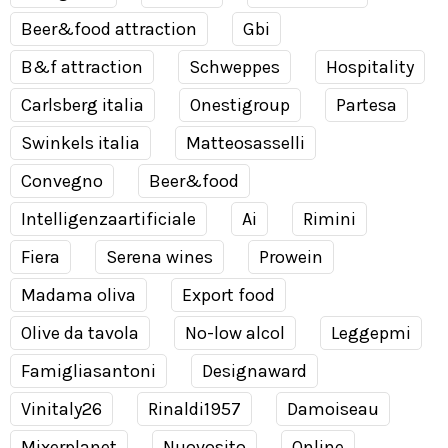
Beer&food attraction
Gbi
B&f attraction
Schweppes
Hospitality
Carlsberg italia
Onestigroup
Partesa
Swinkels italia
Matteosasselli
Convegno
Beer&food
Intelligenzaartificiale
Ai
Rimini
Fiera
Serena wines
Prowein
Madama oliva
Export food
Olive da tavola
No-low alcol
Leggepmi
Famigliasantoni
Designaward
Vinitaly26
Rinaldi1957
Damoiseau
Mixerplanet
Nuovosito
Online