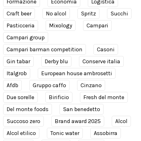
Formazione
Economia
Logistica
Craft beer
No alcol
Spritz
Succhi
Pasticceria
Mixology
Campari
Campari group
Campari barman competition
Casoni
Gin tabar
Derby blu
Conserve italia
Italgrob
European house ambrosetti
Afdb
Gruppo caffo
Cinzano
Due sorelle
Birificio
Fresh del monte
Del monte foods
San benedetto
Succoso zero
Brand award 2025
Alcol
Alcol etilico
Tonic water
Assobirra