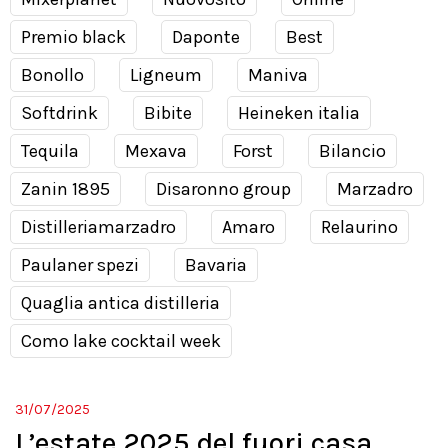
Premio black
Daponte
Best
Bonollo
Ligneum
Maniva
Softdrink
Bibite
Heineken italia
Tequila
Mexava
Forst
Bilancio
Zanin 1895
Disaronno group
Marzadro
Distilleriamarzadro
Amaro
Relaurino
Paulaner spezi
Bavaria
Quaglia antica distilleria
Como lake cocktail week
31/07/2025
L’estate 2025 del fuori casa