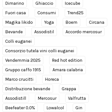
Dimarino
Ghiaccio
Icecube
Fuori casa
Consumi
Trend25
Magika likido
Yoga
Boem
Circana
Bevande
Assodistil
Accordo mercosur
Colli euganei
Consorzio tutela vini colli euganei
Vendemmia 2025
Red hot edition
Gruppo caffo 1915
Amara calabria
Marco crucitti
Horeca
Distribuzione bevande
Grappa
Assodistill
Mercosur
Valfrutta
Beefeater 0.0%
Lowalcol
Gin