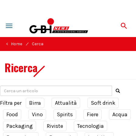
Toggle
navigation
/
< Home
Cerca
Ricerca
Filtra per
Birra
Attualità
Soft drink
Food
Vino
Spirits
Fiere
Acqua
Packaging
Riviste
Tecnologia