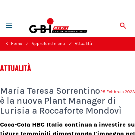
Toggle
navigation
/
/
< Home
Approfondimenti
Attualità
ATTUALITÀ
Maria Teresa Sorrentino
28 Febbraio 2023
è la nuova Plant Manager di
Lurisia a Roccaforte Mondovì
Coca-Cola HBC Italia continua a investire su
figure femminili dimostrando l'impegno nel