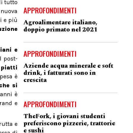
i tutto
APPROFONDIMENTI
 nuova
 e più
Agroalimentare italiano,
doppio primato nel 2021
uzione
iani e
APPROFONDIMENTI
l post-
Aziende acqua minerale e soft
piatti
drink, i fatturati sono in
spesa è
crescita
che si
 anni è
APPROFONDIMENTI
brand e
TheFork, i giovani studenti
preferiscono pizzerie, trattorie
utta e
e sushi
erca di