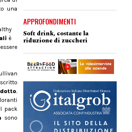
ato una
APPROFONDIMENTI
althy
Soft drink, costante la
ali
è
riduzione di zuccheri
 essere
llivan
critto
odotto
.
oranti
el pack
a
sono