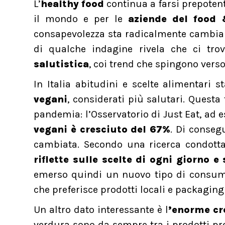
L’
healthy food
continua a farsi prepotent
il mondo e per le
aziende del food
consapevolezza sta radicalmente cambia
di qualche indagine rivela che ci tro
salutistica
, coi trend che spingono vers
In Italia abitudini e scelte alimentari
vegani
, considerati più salutari. Questa
pandemia: l’Osservatorio di Just Eat, ad 
vegani è cresciuto del 67%
. Di conseg
cambiata. Secondo una ricerca condotta
riflette sulle scelte di ogni giorno 
emerso quindi un nuovo tipo di consumato
che preferisce prodotti locali e packaging
Un altro dato interessante è l
’enorme cre
verdura sono da sempre tra i prodotti pref