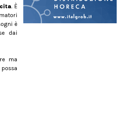
cita
. È
umatori
sogni è
se dai
tre ma
 possa