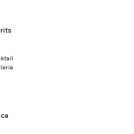
rits
ktail
leria
ica