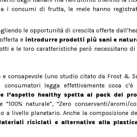
ra i consumi di frutta, le mele hanno registr
liendo le opportunità di crescita offerte dall’he
 offerta e
introdurre prodotti più sani e natur
tti e le loro caratteristiche però necessitano di
e consapevole (uno studio citato da Frost & Su
i consumatori legga effettivamente cosa c’è s
e l’aspetto healthy spetta al pack del pr
 “100% naturale”, “Zero conservanti/aromi/col
do a livello planetario. Anche la composizione d
ateriali riciclati e alternative alla plastic