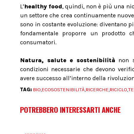
L’
healthy food
, quindi, non è più una n
un settore che crea continuamente nuove
sono in costante evoluzione: diventano più
fondamentale proporre un prodotto ch
consumatori.
Natura, salute e sostenibilità
non so
condizioni necessarie che devono veri
avere successo all’interno della rivoluzio
TAG:
BIO
ECOSOSTENIBILITÀ
RICERCHE
RICICLO
T
,
,
,
,
POTREBBERO INTERESSARTI ANCHE