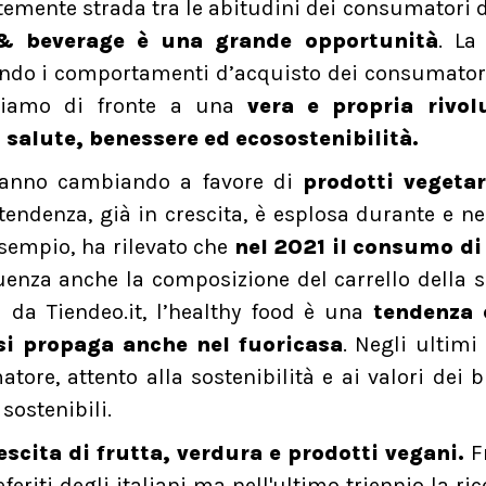
emente strada tra le abitudini dei consumatori d
 & beverage è una grande opportunità
. La
ndo i comportamenti d’acquisto dei consumatori
viamo di fronte a una
vera e propria rivol
o
salute, benessere ed ecosostenibilità.
 stanno cambiando a favore di
prodotti vegetar
 tendenza, già in crescita, è esplosa durante e ne
esempio, ha rilevato che
nel 2021 il consumo di 
uenza anche la composizione del carrello della 
 da Tiendeo.it, l’healthy food è una
tendenza 
e si propaga anche nel fuoricasa
. Negli ultimi
re, attento alla sostenibilità e ai valori dei 
 sostenibili.
scita di frutta, verdura e prodotti vegani.
Fr
eriti degli italiani ma nell'ultimo triennio la ric