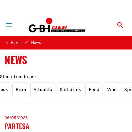
Toggle
navigation
/
< Home
News
NEWS
Stai filtrando per
week
Birra
Attualità
Soft drink
Food
Vino
Spi
06/05/2026
PARTESA