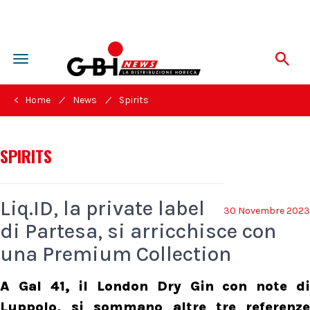
Toggle
navigation
/
/
< Home
News
Spirits
SPIRITS
Liq.ID, la private label
30 Novembre 2023
di Partesa, si arricchisce con
una Premium Collection
A Gal 41, il London Dry Gin con note di
Luppolo, si sommano altre tre referenze