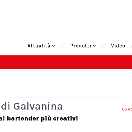
Attualità
Prodotti
Video
 di Galvanina
05 Ap
i bartender più creativi