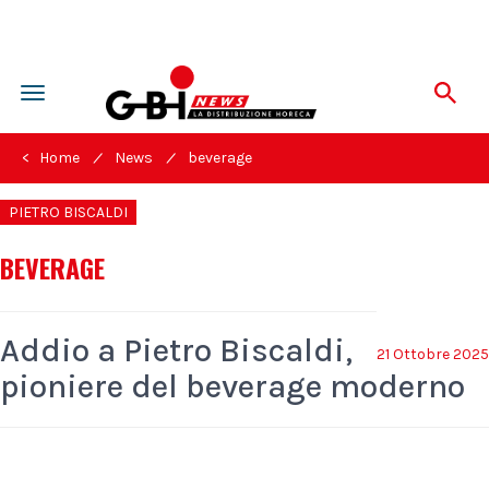
Toggle
navigation
/
/
< Home
News
beverage
PIETRO BISCALDI
BEVERAGE
Addio a Pietro Biscaldi,
21 Ottobre 2025
pioniere del beverage moderno