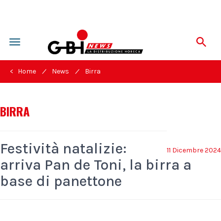
Toggle
navigation
/
/
< Home
News
Birra
BIRRA
Festività natalizie:
11 Dicembre 2024
arriva Pan de Toni, la birra a
base di panettone