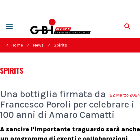
Toggle
navigation
/
/
< Home
News
Spirits
SPIRITS
Una bottiglia firmata da
22 Marzo 2024
Francesco Poroli per celebrare i
100 anni di Amaro Camatti
A sancire l'importante traguardo sarà anche
un programma di eventi e collaborazioni