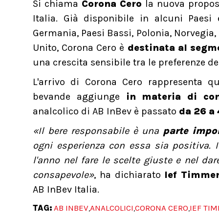
Si chiama
Corona Cero
la nuova propost
Italia. Già disponibile in alcuni Paesi
Germania, Paesi Bassi, Polonia, Norvegia,
Unito, Corona Cero è
destinata al segme
una crescita sensibile tra le preferenze d
L'arrivo di Corona Cero rappresenta q
bevande aggiunge
in materia di co
analcolico di AB InBev è passato
da 26 a 
«Il bere responsabile è una
parte impor
ogni esperienza con essa sia positiva. 
l'anno nel fare le scelte giuste e nel da
consapevole»
, ha dichiarato
Ief Timme
AB InBev Italia.
TAG:
AB INBEV
ANALCOLICI
CORONA CERO
IEF TI
,
,
,