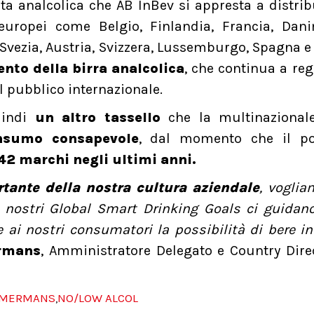
a analcolica che AB InBev si appresta a distrib
 europei come Belgio, Finlandia, Francia, Dan
 Svezia, Austria, Svizzera, Lussemburgo, Spagna 
nto della birra analcolica
, che continua a reg
el pubblico internazionale.
uindi
un altro tassello
che la multinazionale
nsumo consapevole
, dal momento che il por
42 marchi negli ultimi anni.
tante della nostra cultura aziendale
, voglia
I nostri Global Smart Drinking Goals ci guidan
re ai nostri consumatori la possibilità di bere 
rmans
, Amministratore Delegato e Country Dire
MMERMANS
NO/LOW ALCOL
,