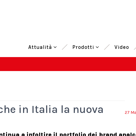
Attualità
Prodotti
Video
he in Italia la nuova
27 Ma
inua a infoltire il portfolio dei brand analco