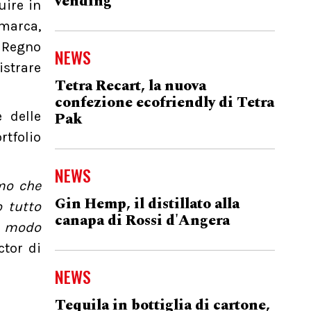
vending
uire in
imarca,
e Regno
NEWS
istrare
Tetra Recart, la nuova
confezione ecofriendly di Tetra
Pak
 delle
tfolio
NEWS
mo che
Gin Hemp, il distillato alla
o tutto
canapa di Rossi d'Angera
in modo
ctor di
NEWS
Tequila in bottiglia di cartone,