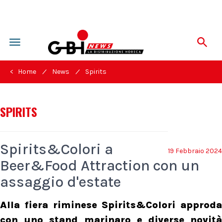
Toggle
navigation
/
/
< Home
News
Spirits
SPIRITS
Spirits&Colori a
19 Febbraio 2024
Beer&Food Attraction con un
assaggio d'estate
Alla fiera riminese Spirits&Colori approda
con uno stand marinaro e diverse novità