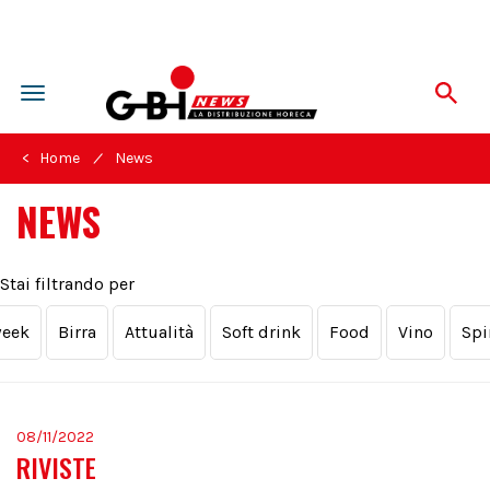
Toggle
navigation
/
< Home
News
NEWS
Stai filtrando per
week
Birra
Attualità
Soft drink
Food
Vino
Spi
08/11/2022
RIVISTE