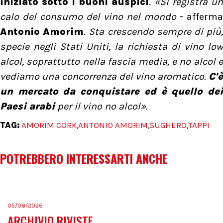
iniziato sotto i buoni auspici
.
«Si registra un
calo del consumo del vino nel mondo
- afferma
Antonio Amorim
.
Sta crescendo sempre di più
specie negli Stati Uniti, la richiesta di vino low
alcol, soprattutto nella fascia media, e no alcol e
vediamo una concorrenza del vino aromatico.
C'è
un mercato da conquistare ed è quello dei
Paesi arabi
per il vino no alcol».
TAG:
AMORIM CORK
ANTONIO AMORIM
SUGHERO
TAPPI
,
,
,
POTREBBERO INTERESSARTI ANCHE
05/08/2026
ARCHIVIO RIVISTE