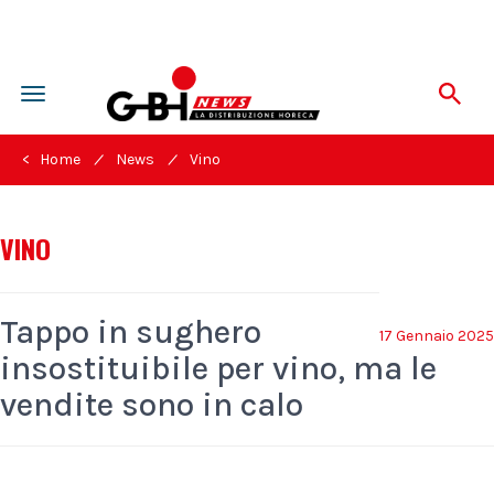
Toggle
navigation
/
/
< Home
News
Vino
VINO
Tappo in sughero
17 Gennaio 2025
insostituibile per vino, ma le
vendite sono in calo