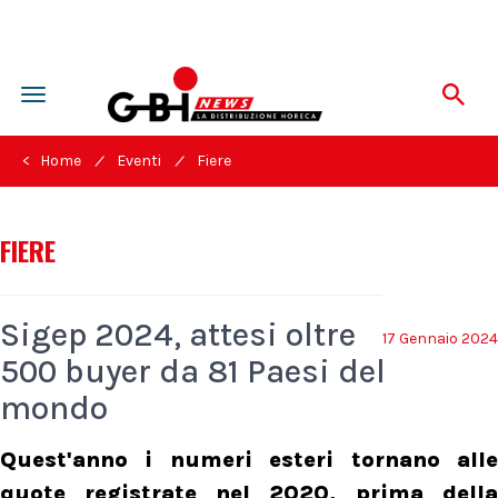
Toggle
navigation
/
/
< Home
Eventi
Fiere
FIERE
Sigep 2024, attesi oltre
17 Gennaio 2024
500 buyer da 81 Paesi del
mondo
Quest'anno i numeri esteri tornano alle
quote registrate nel 2020, prima della