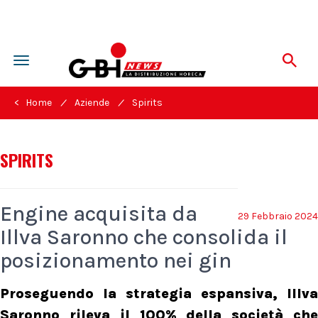
Toggle
navigation
/
/
< Home
Aziende
Spirits
SPIRITS
Engine acquisita da
29 Febbraio 2024
Illva Saronno che consolida il
posizionamento nei gin
Proseguendo la strategia espansiva, Illva
Saronno rileva il 100% della società che