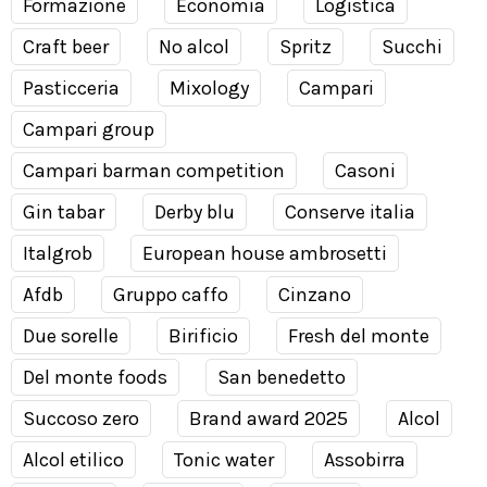
Formazione
Economia
Logistica
Craft beer
No alcol
Spritz
Succhi
Pasticceria
Mixology
Campari
Campari group
Campari barman competition
Casoni
Gin tabar
Derby blu
Conserve italia
Italgrob
European house ambrosetti
Afdb
Gruppo caffo
Cinzano
Due sorelle
Birificio
Fresh del monte
Del monte foods
San benedetto
Succoso zero
Brand award 2025
Alcol
Alcol etilico
Tonic water
Assobirra