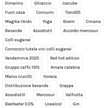
Dimarino
Ghiaccio
Icecube
Fuori casa
Consumi
Trend25
Magika likido
Yoga
Boem
Circana
Bevande
Assodistil
Accordo mercosur
Colli euganei
Consorzio tutela vini colli euganei
Vendemmia 2025
Red hot edition
Gruppo caffo 1915
Amara calabria
Marco crucitti
Horeca
Distribuzione bevande
Grappa
Assodistill
Mercosur
Valfrutta
Beefeater 0.0%
Lowalcol
Gin