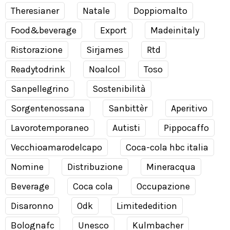
Theresianer
Natale
Doppiomalto
Food&beverage
Export
Madeinitaly
Ristorazione
Sirjames
Rtd
Readytodrink
Noalcol
Toso
Sanpellegrino
Sostenibilità
Sorgentenossana
Sanbittèr
Aperitivo
Lavorotemporaneo
Autisti
Pippocaffo
Vecchioamarodelcapo
Coca-cola hbc italia
Nomine
Distribuzione
Mineracqua
Beverage
Coca cola
Occupazione
Disaronno
Odk
Limitededition
Bolognafc
Unesco
Kulmbacher