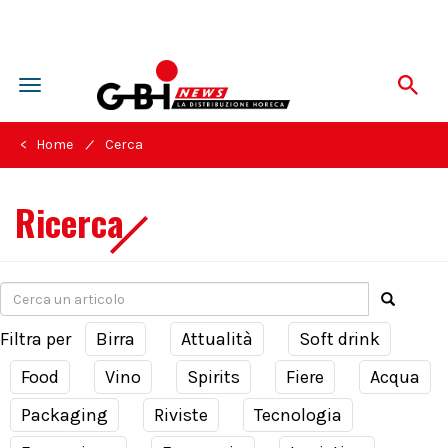
Toggle
navigation
/
< Home
Cerca
Ricerca
Filtra per
Birra
Attualità
Soft drink
Food
Vino
Spirits
Fiere
Acqua
Packaging
Riviste
Tecnologia