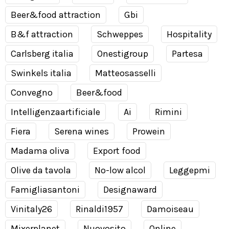
Beer&food attraction
Gbi
B&f attraction
Schweppes
Hospitality
Carlsberg italia
Onestigroup
Partesa
Swinkels italia
Matteosasselli
Convegno
Beer&food
Intelligenzaartificiale
Ai
Rimini
Fiera
Serena wines
Prowein
Madama oliva
Export food
Olive da tavola
No-low alcol
Leggepmi
Famigliasantoni
Designaward
Vinitaly26
Rinaldi1957
Damoiseau
Mixerplanet
Nuovosito
Online