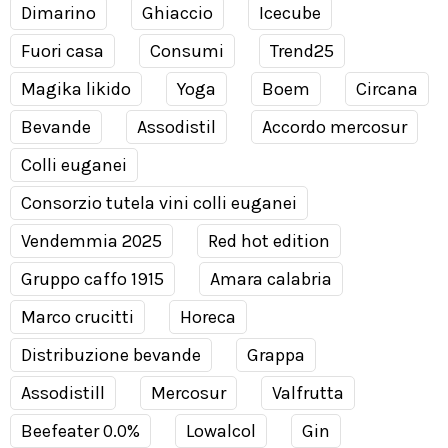
Dimarino
Ghiaccio
Icecube
Fuori casa
Consumi
Trend25
Magika likido
Yoga
Boem
Circana
Bevande
Assodistil
Accordo mercosur
Colli euganei
Consorzio tutela vini colli euganei
Vendemmia 2025
Red hot edition
Gruppo caffo 1915
Amara calabria
Marco crucitti
Horeca
Distribuzione bevande
Grappa
Assodistill
Mercosur
Valfrutta
Beefeater 0.0%
Lowalcol
Gin