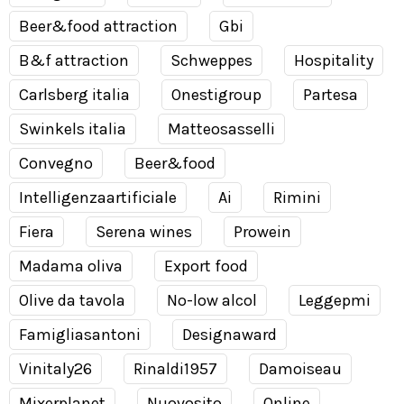
Beer&food attraction
Gbi
B&f attraction
Schweppes
Hospitality
Carlsberg italia
Onestigroup
Partesa
Swinkels italia
Matteosasselli
Convegno
Beer&food
Intelligenzaartificiale
Ai
Rimini
Fiera
Serena wines
Prowein
Madama oliva
Export food
Olive da tavola
No-low alcol
Leggepmi
Famigliasantoni
Designaward
Vinitaly26
Rinaldi1957
Damoiseau
Mixerplanet
Nuovosito
Online