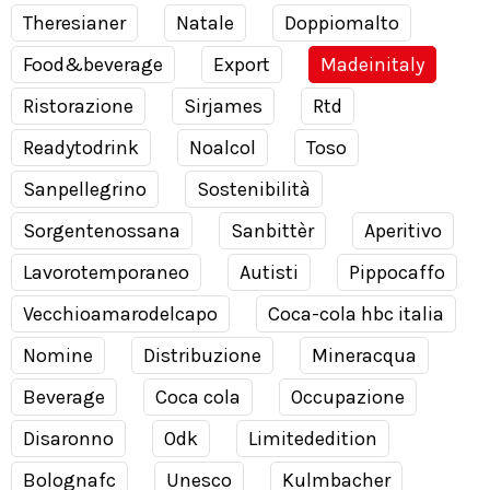
Theresianer
Natale
Doppiomalto
Food&beverage
Export
Madeinitaly
Ristorazione
Sirjames
Rtd
Readytodrink
Noalcol
Toso
Sanpellegrino
Sostenibilità
Sorgentenossana
Sanbittèr
Aperitivo
Lavorotemporaneo
Autisti
Pippocaffo
Vecchioamarodelcapo
Coca-cola hbc italia
Nomine
Distribuzione
Mineracqua
Beverage
Coca cola
Occupazione
Disaronno
Odk
Limitededition
Bolognafc
Unesco
Kulmbacher