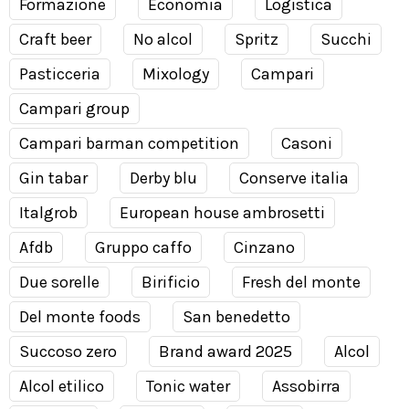
Formazione
Economia
Logistica
Craft beer
No alcol
Spritz
Succhi
Pasticceria
Mixology
Campari
Campari group
Campari barman competition
Casoni
Gin tabar
Derby blu
Conserve italia
Italgrob
European house ambrosetti
Afdb
Gruppo caffo
Cinzano
Due sorelle
Birificio
Fresh del monte
Del monte foods
San benedetto
Succoso zero
Brand award 2025
Alcol
Alcol etilico
Tonic water
Assobirra