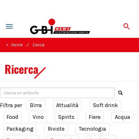
Toggle
navigation
/
< Home
Cerca
Ricerca
Filtra per
Birra
Attualità
Soft drink
Food
Vino
Spirits
Fiere
Acqua
Packaging
Riviste
Tecnologia