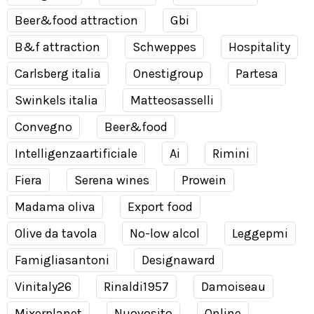
Beer&food attraction
Gbi
B&f attraction
Schweppes
Hospitality
Carlsberg italia
Onestigroup
Partesa
Swinkels italia
Matteosasselli
Convegno
Beer&food
Intelligenzaartificiale
Ai
Rimini
Fiera
Serena wines
Prowein
Madama oliva
Export food
Olive da tavola
No-low alcol
Leggepmi
Famigliasantoni
Designaward
Vinitaly26
Rinaldi1957
Damoiseau
Mixerplanet
Nuovosito
Online