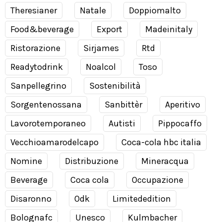
Theresianer
Natale
Doppiomalto
Food&beverage
Export
Madeinitaly
Ristorazione
Sirjames
Rtd
Readytodrink
Noalcol
Toso
Sanpellegrino
Sostenibilità
Sorgentenossana
Sanbittèr
Aperitivo
Lavorotemporaneo
Autisti
Pippocaffo
Vecchioamarodelcapo
Coca-cola hbc italia
Nomine
Distribuzione
Mineracqua
Beverage
Coca cola
Occupazione
Disaronno
Odk
Limitededition
Bolognafc
Unesco
Kulmbacher