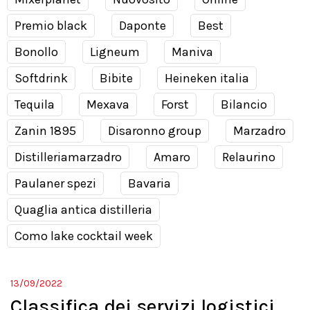
Premio black
Daponte
Best
Bonollo
Ligneum
Maniva
Softdrink
Bibite
Heineken italia
Tequila
Mexava
Forst
Bilancio
Zanin 1895
Disaronno group
Marzadro
Distilleriamarzadro
Amaro
Relaurino
Paulaner spezi
Bavaria
Quaglia antica distilleria
Como lake cocktail week
13/09/2022
Classifica dei servizi logistici