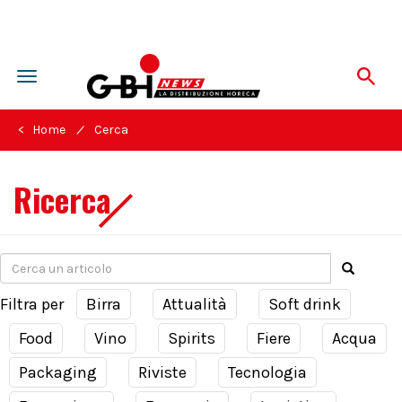
Toggle
navigation
/
< Home
Cerca
Ricerca
Filtra per
Birra
Attualità
Soft drink
Food
Vino
Spirits
Fiere
Acqua
Packaging
Riviste
Tecnologia