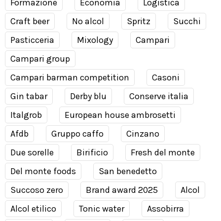
Formazione
Economia
Logistica
Craft beer
No alcol
Spritz
Succhi
Pasticceria
Mixology
Campari
Campari group
Campari barman competition
Casoni
Gin tabar
Derby blu
Conserve italia
Italgrob
European house ambrosetti
Afdb
Gruppo caffo
Cinzano
Due sorelle
Birificio
Fresh del monte
Del monte foods
San benedetto
Succoso zero
Brand award 2025
Alcol
Alcol etilico
Tonic water
Assobirra