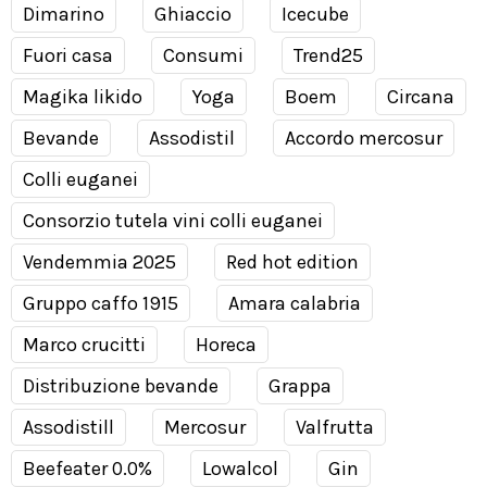
Dimarino
Ghiaccio
Icecube
Fuori casa
Consumi
Trend25
Magika likido
Yoga
Boem
Circana
Bevande
Assodistil
Accordo mercosur
Colli euganei
Consorzio tutela vini colli euganei
Vendemmia 2025
Red hot edition
Gruppo caffo 1915
Amara calabria
Marco crucitti
Horeca
Distribuzione bevande
Grappa
Assodistill
Mercosur
Valfrutta
Beefeater 0.0%
Lowalcol
Gin