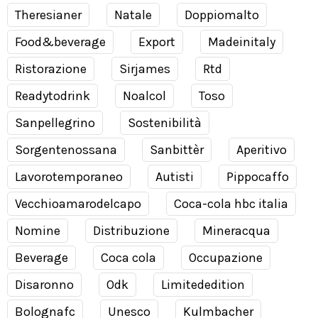
Theresianer
Natale
Doppiomalto
Food&beverage
Export
Madeinitaly
Ristorazione
Sirjames
Rtd
Readytodrink
Noalcol
Toso
Sanpellegrino
Sostenibilità
Sorgentenossana
Sanbittèr
Aperitivo
Lavorotemporaneo
Autisti
Pippocaffo
Vecchioamarodelcapo
Coca-cola hbc italia
Nomine
Distribuzione
Mineracqua
Beverage
Coca cola
Occupazione
Disaronno
Odk
Limitededition
Bolognafc
Unesco
Kulmbacher