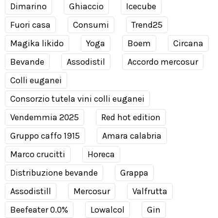
Dimarino
Ghiaccio
Icecube
Fuori casa
Consumi
Trend25
Magika likido
Yoga
Boem
Circana
Bevande
Assodistil
Accordo mercosur
Colli euganei
Consorzio tutela vini colli euganei
Vendemmia 2025
Red hot edition
Gruppo caffo 1915
Amara calabria
Marco crucitti
Horeca
Distribuzione bevande
Grappa
Assodistill
Mercosur
Valfrutta
Beefeater 0.0%
Lowalcol
Gin