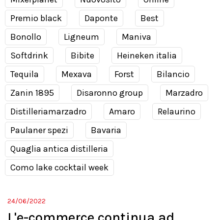
Premio black
Daponte
Best
Bonollo
Ligneum
Maniva
Softdrink
Bibite
Heineken italia
Tequila
Mexava
Forst
Bilancio
Zanin 1895
Disaronno group
Marzadro
Distilleriamarzadro
Amaro
Relaurino
Paulaner spezi
Bavaria
Quaglia antica distilleria
Como lake cocktail week
24/06/2022
L'e-commerce continua ad