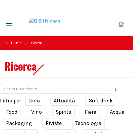
Toggle
navigation
/
< Home
Cerca
Ricerca
Filtra per
Birra
Attualità
Soft drink
Food
Vino
Spirits
Fiere
Acqua
Packaging
Riviste
Tecnologia