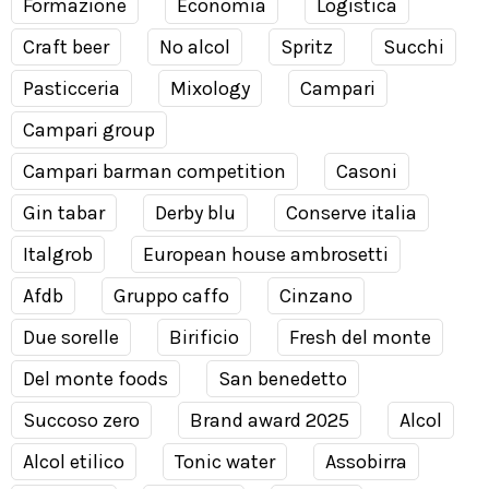
Formazione
Economia
Logistica
Craft beer
No alcol
Spritz
Succhi
Pasticceria
Mixology
Campari
Campari group
Campari barman competition
Casoni
Gin tabar
Derby blu
Conserve italia
Italgrob
European house ambrosetti
Afdb
Gruppo caffo
Cinzano
Due sorelle
Birificio
Fresh del monte
Del monte foods
San benedetto
Succoso zero
Brand award 2025
Alcol
Alcol etilico
Tonic water
Assobirra