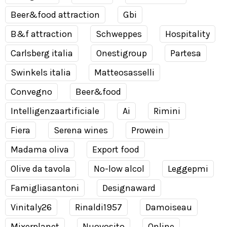
Beer&food attraction
Gbi
B&f attraction
Schweppes
Hospitality
Carlsberg italia
Onestigroup
Partesa
Swinkels italia
Matteosasselli
Convegno
Beer&food
Intelligenzaartificiale
Ai
Rimini
Fiera
Serena wines
Prowein
Madama oliva
Export food
Olive da tavola
No-low alcol
Leggepmi
Famigliasantoni
Designaward
Vinitaly26
Rinaldi1957
Damoiseau
Mixerplanet
Nuovosito
Online