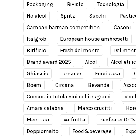
Packaging
Riviste
Tecnologia
No alcol
Spritz
Succhi
Pastic
Campari barman competition
Casoni
Italgrob
European house ambrosetti
Birificio
Fresh del monte
Del mont
Brand award 2025
Alcol
Alcol etili
Ghiaccio
Icecube
Fuori casa
Boem
Circana
Bevande
Assod
Consorzio tutela vini colli euganei
Ven
Amara calabria
Marco crucitti
Hor
Mercosur
Valfrutta
Beefeater 0.0%
Doppiomalto
Food&beverage
Expo