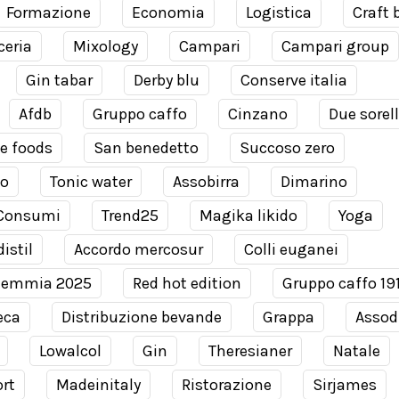
Formazione
Economia
Logistica
Craft 
ceria
Mixology
Campari
Campari group
Gin tabar
Derby blu
Conserve italia
Afdb
Gruppo caffo
Cinzano
Due sorel
e foods
San benedetto
Succoso zero
co
Tonic water
Assobirra
Dimarino
Consumi
Trend25
Magika likido
Yoga
istil
Accordo mercosur
Colli euganei
demmia 2025
Red hot edition
Gruppo caffo 19
eca
Distribuzione bevande
Grappa
Assodi
Lowalcol
Gin
Theresianer
Natale
rt
Madeinitaly
Ristorazione
Sirjames