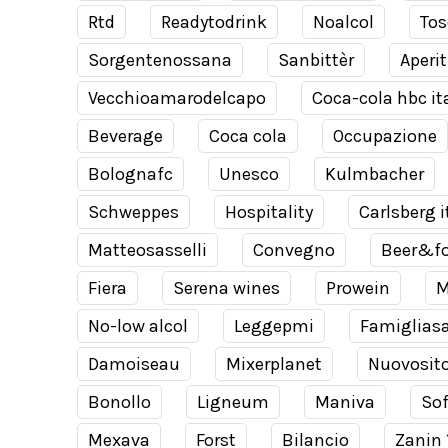
Rtd
Readytodrink
Noalcol
Tos
Sorgentenossana
Sanbittèr
Aperit
Vecchioamarodelcapo
Coca-cola hbc it
Beverage
Coca cola
Occupazione
Bolognafc
Unesco
Kulmbacher
Schweppes
Hospitality
Carlsberg i
Matteosasselli
Convegno
Beer&f
Fiera
Serena wines
Prowein
M
No-low alcol
Leggepmi
Famiglias
Damoiseau
Mixerplanet
Nuovosit
Bonollo
Ligneum
Maniva
Sof
Mexava
Forst
Bilancio
Zanin