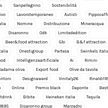
o
Sanpellegrino
Sostenibilità
ivo
Lavorotemporaneo
Autisti
Pippocaff
alia
Nomine
Distribuzione
Mineracqua
Disaronno
Odk
Limitededition
Beer&food attraction
Gbi
B&f attraction
talia
Onestigroup
Partesa
Swinkels itali
ood
Intelligenzaartificiale
Ai
Rimini
adama oliva
Export food
Olive da tavola
antoni
Designaward
Vinitaly26
Rinaldi19
o
Online
Premio black
Daponte
Bes
tdrink
Bibite
Heineken italia
Tequila
 1895
Disaronno group
Marzadro