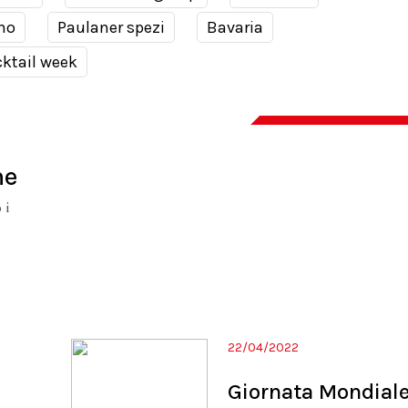
no
Paulaner spezi
Bavaria
ktail week
ne
 i
22/04/2022
Giornata Mondial