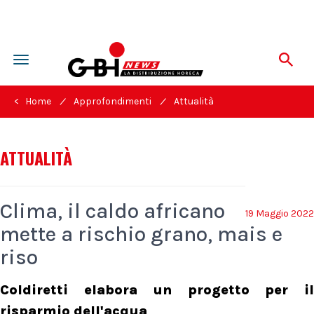
Toggle
navigation
/
/
< Home
Approfondimenti
Attualità
ATTUALITÀ
Clima, il caldo africano
19 Maggio 2022
mette a rischio grano, mais e
riso
Coldiretti elabora un progetto per il
risparmio dell'acqua