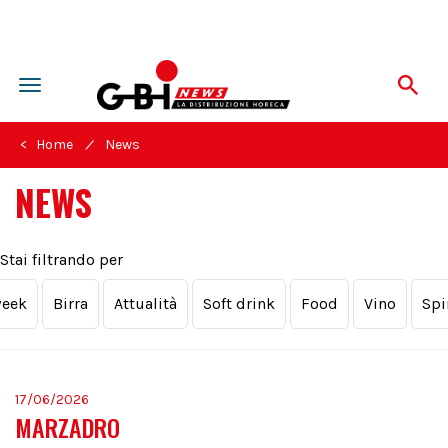
Toggle
navigation
/
< Home
News
NEWS
Stai filtrando per
week
Birra
Attualità
Soft drink
Food
Vino
Spi
17/06/2026
MARZADRO