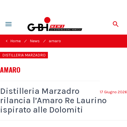
Toggle
navigation
/
/
< Home
News
amaro
DISTILLERIA MARZADRO
AMARO
Distilleria Marzadro
17 Giugno 2026
rilancia l’Amaro Re Laurino
ispirato alle Dolomiti