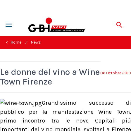
Toggle
navigation
/
< Home
News
Le donne del vino a Wine
06 Ottobre 2010
Town Firenze
Grandissimo successo di
pubblico per la manifestazione Wine Town,
primo incontro tra le nove Capitali più
importanti del vino mondiale, svoltasi a Firenze