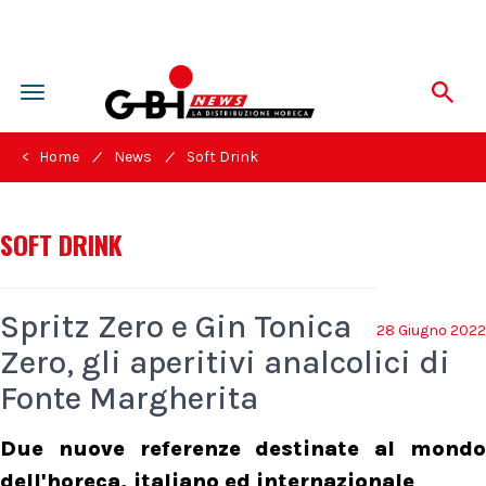
Toggle
navigation
/
/
< Home
News
Soft Drink
SOFT DRINK
Spritz Zero e Gin Tonica
28 Giugno 2022
Zero, gli aperitivi analcolici di
Fonte Margherita
Due nuove referenze destinate al mondo
dell'horeca, italiano ed internazionale