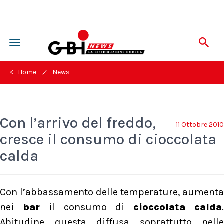
Toggle
navigation
/
< Home
News
Con l’arrivo del freddo,
11 Ottobre 2010
cresce il consumo di cioccolata
calda
Con l’abbassamento delle temperature, aumenta
nei
bar
il consumo di
cioccolata calda
Abitudine questa diffusa soprattutto nelle