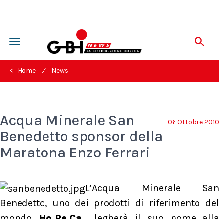
Toggle
navigation
/
< Home
News
Acqua Minerale San
06 Ottobre 2010
Benedetto sponsor della
Maratona Enzo Ferrari
L’Acqua Minerale San
Benedetto, uno dei prodotti di riferimento del
mondo
Ho.Re.Ca.,
legherà il suo nome alla