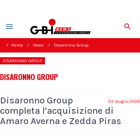
Toggle
navigation
/
/
< Home
News
Disaronno Group
DISARONNO GROUP
DISARONNO GROUP
Disaronno Group
03 Giugno 2026
completa l’acquisizione di
Amaro Averna e Zedda Piras